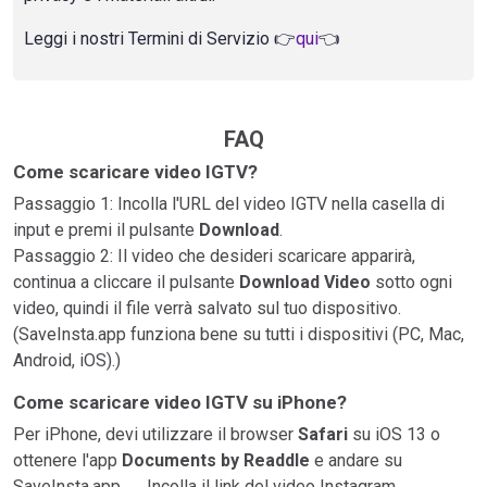
Leggi i nostri Termini di Servizio 👉
qui
👈
FAQ
Come scaricare video IGTV?
Passaggio 1: Incolla l'URL del video IGTV nella casella di
input e premi il pulsante
Download
.
Passaggio 2: Il video che desideri scaricare apparirà,
continua a cliccare il pulsante
Download Video
sotto ogni
video, quindi il file verrà salvato sul tuo dispositivo.
(SaveInsta.app funziona bene su tutti i dispositivi (PC, Mac,
Android, iOS).)
Come scaricare video IGTV su iPhone?
Per iPhone, devi utilizzare il browser
Safari
su iOS 13 o
ottenere l'app
Documents by Readdle
e andare su
SaveInsta.app → Incolla il link del video Instagram →