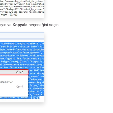
layın ve
Kopyala
seçeneğini seçin.