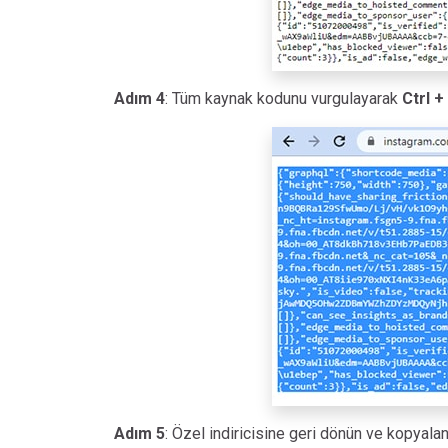
Adım 4
: Tüm kaynak kodunu vurgulayarak
Ctrl +
Adım 5
: Özel indiricisine geri dönün ve kopyala