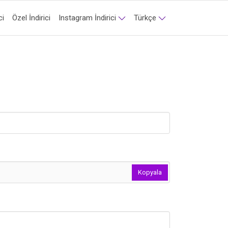
ci
Özel İndirici
Instagram İndirici
Türkçe‬
Kopyala