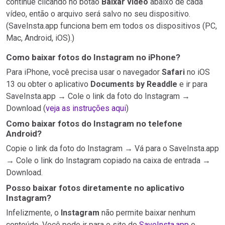
continue clicando no botão
Baixar vídeo
abaixo de cada
vídeo, então o arquivo será salvo no seu dispositivo.
(SaveInsta.app funciona bem em todos os dispositivos (PC,
Mac, Android, iOS).)
Como baixar fotos do Instagram no iPhone?
Para iPhone, você precisa usar o navegador
Safari
no iOS
13 ou obter o aplicativo
Documents by Readdle
e ir para
SaveInsta.app → Cole o link da foto do Instagram →
Download (
veja as instruções aqui
)
Como baixar fotos do Instagram no telefone
Android?
Copie o link da foto do Instagram → Vá para o SaveInsta.app
→ Cole o link do Instagram copiado na caixa de entrada →
Download.
Posso baixar fotos diretamente no aplicativo
Instagram?
Infelizmente, o
Instagram
não permite baixar nenhum
conteúdo. Você pode ir para o site do
SaveInsta.app
e